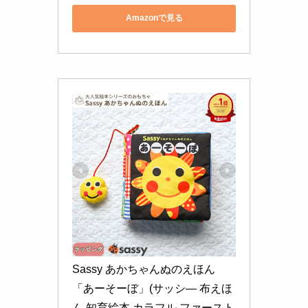
Amazonで見る
Sassy あかちゃんぬのえほん
「あーそーぼ」(サッシ— 布えほ
ん 知育絵本 カラフル ファースト