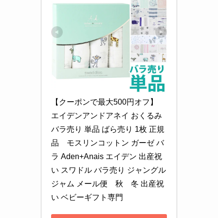
【クーポンで最大500円オフ】 
エイデンアンドアネイ おくるみ 
バラ売り 単品 ばら売り 1枚 正規
品　モスリンコットン ガーゼ バ
ラ Aden+Anais エイデン 出産祝
い スワドル バラ売り ジャングル
ジャム メール便　秋　冬 出産祝
い ベビーギフト専門