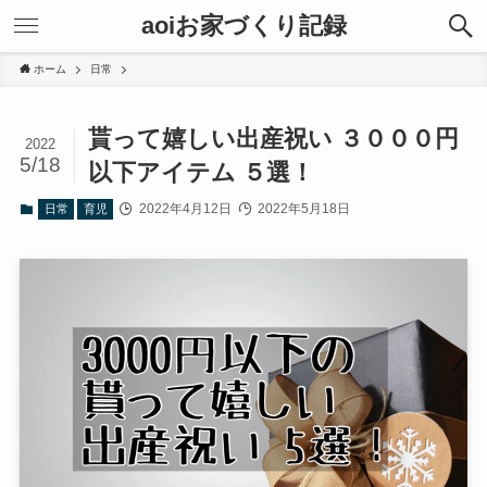
aoiお家づくり記録
ホーム
日常
貰って嬉しい出産祝い ３０００円
2022
5/18
以下アイテム ５選！
2022年4月12日
2022年5月18日
日常
育児